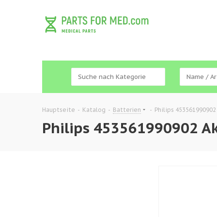
Hauptseite
-
Katalog
-
Batterien
-
Philips 453561990902
Philips 453561990902 Ak