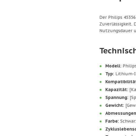
Der Philips 4535
Zuverlässigkeit.
Nutzungsdauer un
Technisc
Modell:
Philip
Typ:
Lithium-
Kompatibilitä
Kapazität:
[Ka
Spannung:
[Sp
Gewicht:
[Gewi
Abmessungen
Farbe:
Schwar
Zykluslebens