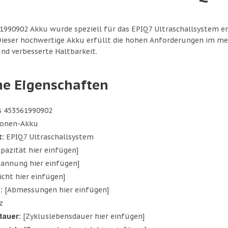
61990902 Akku wurde speziell für das EPIQ7 Ultraschallsystem e
 Dieser hochwertige Akku erfüllt die hohen Anforderungen im me
d verbesserte Haltbarkeit.
he Eigenschaften
s 453561990902
Ionen-Akku
t:
EPIQ7 Ultraschallsystem
pazität hier einfügen]
annung hier einfügen]
cht hier einfügen]
:
[Abmessungen hier einfügen]
z
dauer:
[Zykluslebensdauer hier einfügen]