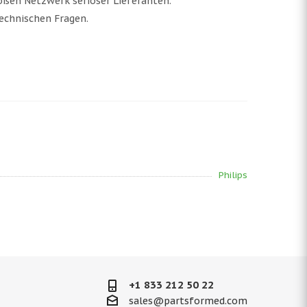
ßen Netzwerk seriöser Lieferanten.
echnischen Fragen.
Philips
+1 833 212 50 22
sales@partsformed.com