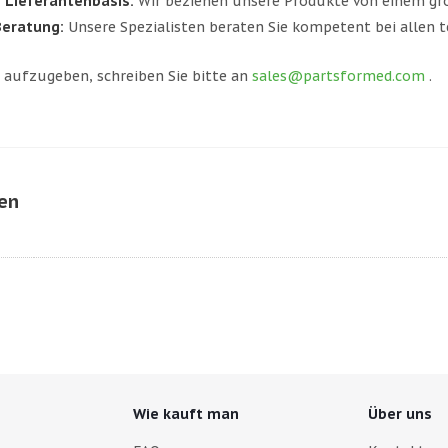
 Lieferantenbasis:
Wir beziehen unsere Produkte von einem gro
eratung:
Unsere Spezialisten beraten Sie kompetent bei allen t
aufzugeben, schreiben Sie bitte an
sales@partsformed.com
.
nen
Wie kauft man
Über uns