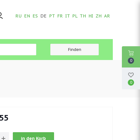
RU
EN
ES
DE
PT
FR
IT
PL
TH
HI
ZH
AR
0
0
,55
in den Korb