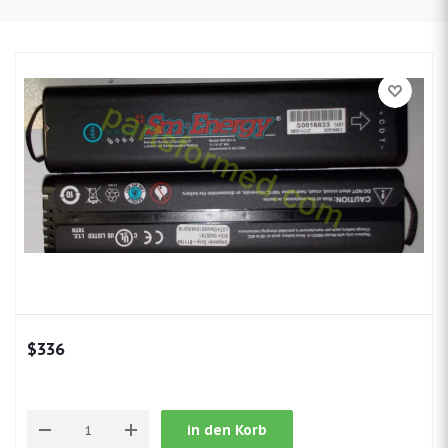
$
336
in den Korb