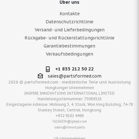
Über uns
Kontakte
Datenschutzrichtlinie
Versand- und Lieferbedingungen
Rückgabe- und Rückerstattungsrichtlinie
Garantiebestimmungen
Verkaufsbedingungen
+1 833 212 50 22
sales@partsformed.com
2026 © partsformed.com - medizinische Teile und Ausrüstung
Hongkonger Unternehmen
INSPIRE INNOVATIONS INTERNATIONAL LIMITED
Handelsregisternummer: 75089326
Eingetragene Adresse: Wohnung 5, 4. Stock, Won Hing Building, 74-78
Stanley Street, Central, Hongkong
+852 9162 4496
7626633h@gmail.com
sales@iiimed.parts
US-Unternehmen