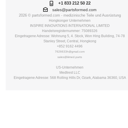
+1 833 212 50 22
sales@partsformed.com
2026 © partsformed.com - medizinische Teile und Ausrüstung
Hongkonger Unternehmen
INSPIRE INNOVATIONS INTERNATIONAL LIMITED
Handelsregisternummer: 75089326
Eingetragene Adresse: Wohnung 5, 4. Stock, Won Hing Building, 74-78
Stanley Street, Central, Hongkong
+852 9162 4496
7626633h@gmail.com
sales@iiimed.parts
US-Unternehmen
Medtrest LLC
Eingetragene Adresse: 568 Rolling Hills Dr, Ozark, Alabama 36360, USA