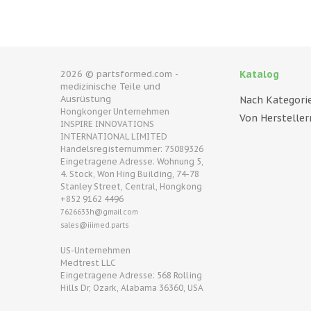
2026 © partsformed.com -
Katalog
medizinische Teile und
Ausrüstung
Nach Kategori
Hongkonger Unternehmen
Von Hersteller
INSPIRE INNOVATIONS
INTERNATIONAL LIMITED
Handelsregisternummer: 75089326
Eingetragene Adresse: Wohnung 5,
4. Stock, Won Hing Building, 74-78
Stanley Street, Central, Hongkong
+852 9162 4496
7626633h@gmail.com
sales@iiimed.parts
US-Unternehmen
Medtrest LLC
Eingetragene Adresse: 568 Rolling
Hills Dr, Ozark, Alabama 36360, USA