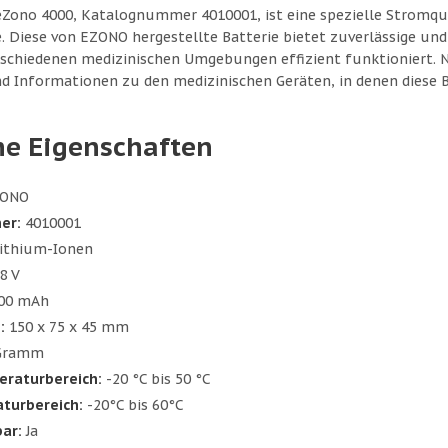
 eZono 4000, Katalognummer 4010001, ist eine spezielle Stromque
 Diese von EZONO hergestellte Batterie bietet zuverlässige und l
rschiedenen medizinischen Umgebungen effizient funktioniert. Na
d Informationen zu den medizinischen Geräten, in denen diese B
he Eigenschaften
ONO
er:
4010001
ithium-Ionen
8 V
00 mAh
:
150 x 75 x 45 mm
Gramm
eraturbereich:
-20 °C bis 50 °C
turbereich:
-20°C bis 60°C
ar:
Ja