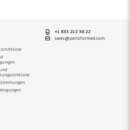
+1 833 212 50 22
sales@partsformed.com
zrichtlinie
nd
ngungen
und
tungsrichtlinie
estimmungen
dingungen