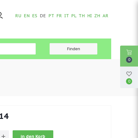
RU
EN
ES
DE
PT
FR
IT
PL
TH
HI
ZH
AR
0
0
.14
in den Korb