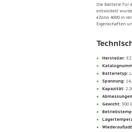
Die Batterie für
entwickelt wurde.
eZono 4000 in ve
Eigenschaften un
Technisc
Hersteller:
EZ
Katalognumm
Batterietyp:
L
Spannung:
14,
Kapazität:
2.2
Abmessungen
Gewicht:
300 
Betriebstemp
Lagertempera
Wiederaufladb