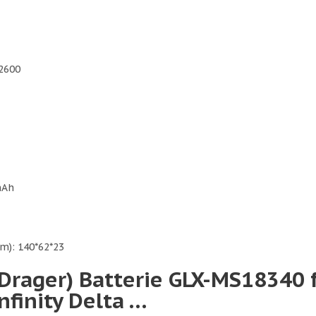
 2600
mAh
): 140*62*23
Drager) Batterie GLX-MS18340 fü
nfinity Delta …