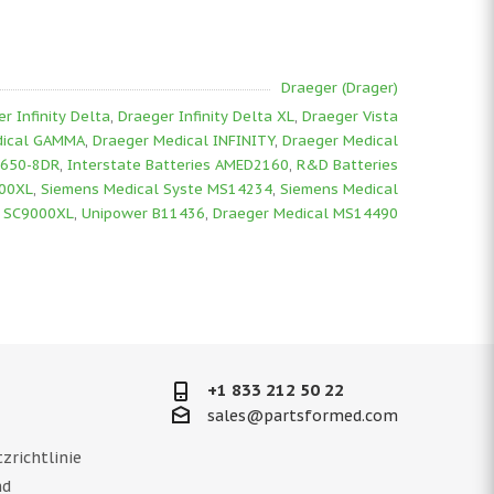
Draeger (Drager)
r Infinity Delta
,
Draeger Infinity Delta XL
,
Draeger Vista
dical GAMMA
,
Draeger Medical INFINITY
,
Draeger Medical
8650-8DR
,
Interstate Batteries AMED2160
,
R&D Batteries
00XL
,
Siemens Medical Syste MS14234
,
Siemens Medical
e SC9000XL
,
Unipower B11436
,
Draeger Medical MS14490
+1 833 212 50 22
sales@partsformed.com
zrichtlinie
nd