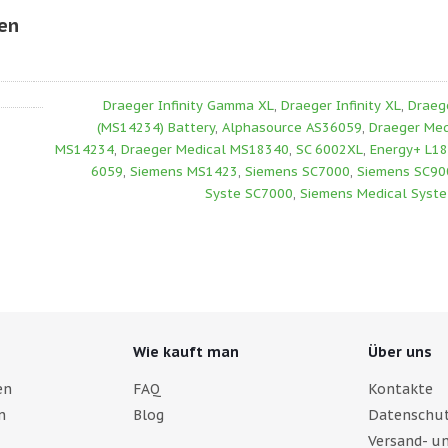
nen
Draeger Infinity Gamma XL
,
Draeger Infinity XL
,
Draege
(MS14234) Battery
,
Alphasource AS36059
,
Draeger Me
MS14234
,
Draeger Medical MS18340
,
SC 6002XL
,
Energy+ L1
6059
,
Siemens MS1423
,
Siemens SC7000
,
Siemens SC90
Syste SC7000
,
Siemens Medical Syst
Wie kauft man
Über uns
en
FAQ
Kontakte
n
Blog
Datenschut
Versand- u