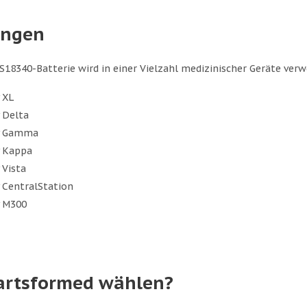
ngen
18340-Batterie wird in einer Vielzahl medizinischer Geräte verwe
 XL
y Delta
ty Gamma
y Kappa
 Vista
y CentralStation
y M300
rtsformed wählen?