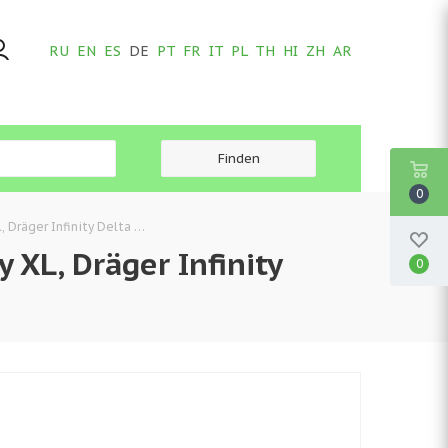
RU
EN
ES
DE
PT
FR
IT
PL
TH
HI
ZH
AR
0
, Dräger Infinity Delta …
 XL, Dräger Infinity
0