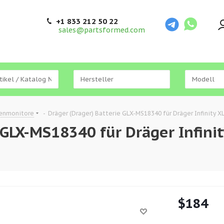
+1 833 212 50 22
sales@partsformed.com
tenmonitore
-
Dräger (Drager) Batterie GLX-MS18340 für Dräger Infinity XL
GLX-MS18340 für Dräger Infinity
$
184