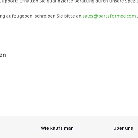
 Support: Erhalten Sie qualifizierte Beratung durch unsere Spezia
ng aufzugeben, schreiben Sie bitte an
sales@partsformed.com
.
nen
Wie kauft man
Über uns