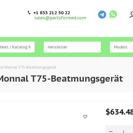
+1 833 212 50 22
sales@partsformed.com
 für Monnal T75-Beatmungsgerät
r Monnal T75-Beatmungsgerät
$
634.4