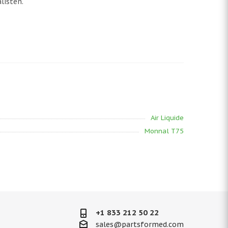
listen.
Air Liquide
Monnal T75
+1 833 212 50 22
sales@partsformed.com