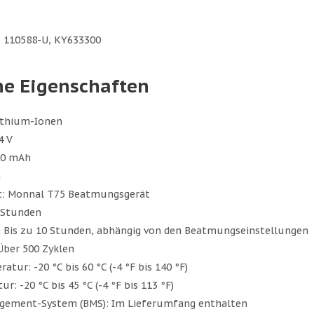
:
110588-U, KY633300
he Eigenschaften
Lithium-Ionen
4 V
00 mAh
h
t: Monnal T75 Beatmungsgerät
4 Stunden
: Bis zu 10 Stunden, abhängig von den Beatmungseinstellungen
Über 500 Zyklen
tur: -20 °C bis 60 °C (-4 °F bis 140 °F)
: -20 °C bis 45 °C (-4 °F bis 113 °F)
gement-System (BMS): Im Lieferumfang enthalten