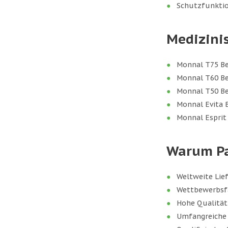
Schutzfunktio
Medizinis
Monnal T75 B
Monnal T60 B
Monnal T50 B
Monnal Evita
Monnal Esprit 
Warum Pa
Weltweite Lief
Wettbewerbsfäh
Hohe Qualität:
Umfangreiche L