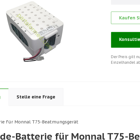
Kaufen Si
Konsulti
Der Preis gilt 
Einzelhandel a
g
Stelle eine Frage
erie für Monnal T75-Beatmungsgerät
uide-Batterie für Monnal T75-