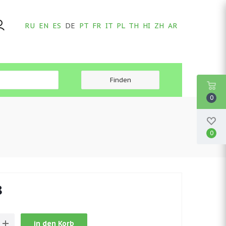
RU
EN
ES
DE
PT
FR
IT
PL
TH
HI
ZH
AR
0
0
8
in den Korb