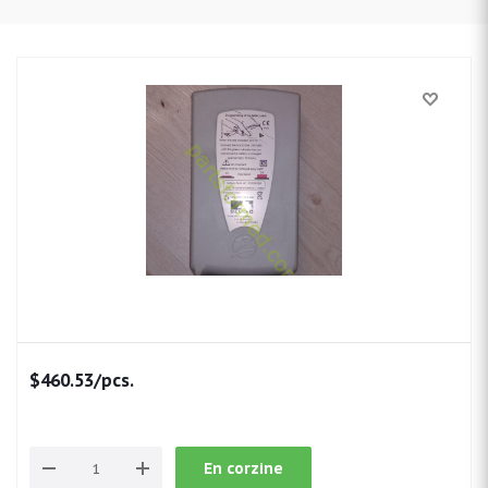
$
460.53
/pcs.
En corzine