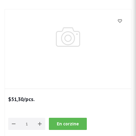
$51,30
/pcs.
En corzine