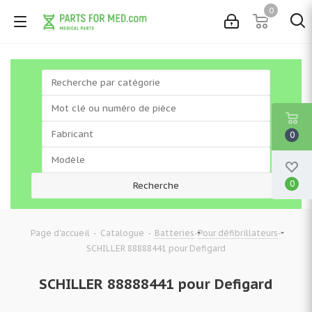
0
0
0
-
-
-
-
Page d'accueil
Catalogue
Batteries
Pour défibrillateurs
SCHILLER 88888441 pour Defigard
SCHILLER 88888441 pour Defigard