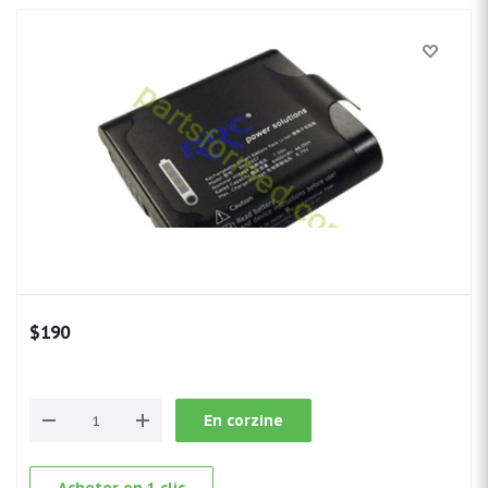
$
190
En corzine