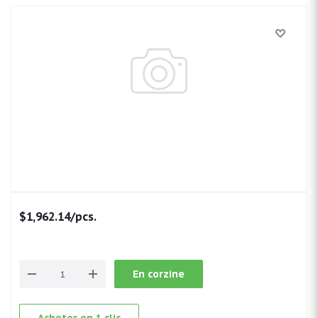
$
1,962.14
/pcs.
En corzine