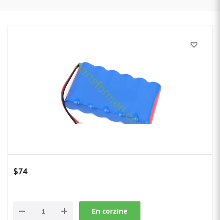
$
74
En corzine