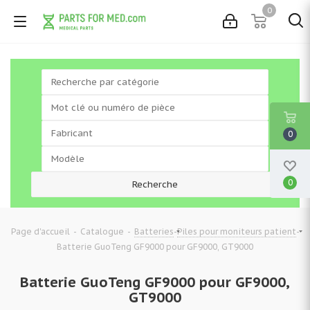
0
0
0
-
-
-
-
Page d'accueil
Catalogue
Batteries
Piles pour moniteurs patient
Batterie GuoTeng GF9000 pour GF9000, GT9000
Batterie GuoTeng GF9000 pour GF9000,
GT9000