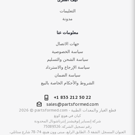
التعليمات
مدونة
معلومات عنا
جهات الاتصال
سياسة الخصوصية
سياسة الشحن والتسليم
سياسة الإرجاع والاسترداد
سياسة الضمان
الشروط والأحكام الخاصة بالبيع
+1 833 212 50 22
sales@partsformed.com
2026 © partsformed.com - قطع الغيار والمعدات الطبية
كيان في هونغ كونغ
شركة إنسباير إنوفيشنز إنترناشونال المحدودة
رقم تسجيل الشركة: 75089326
العنوان المسجل: الشقة 5، الطابق الرابع، مبنى وون هينغ، 74-78 شارع ستانلي،