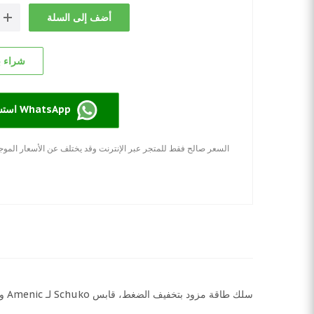
أضف إلى السلة
شراء ب
استشارة في ال WhatsApp
السعر صالح فقط للمتجر عبر الإنترنت وقد يختلف عن الأسعار الموجو
سلك طاقة مزود بتخفيف الضغط، قابس Schuko لـ Amenic وAmemnc. أردو/أميدا 52.00.29 أصلي