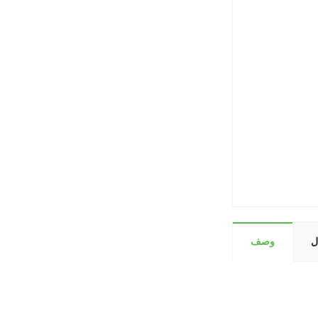
ل
وصف