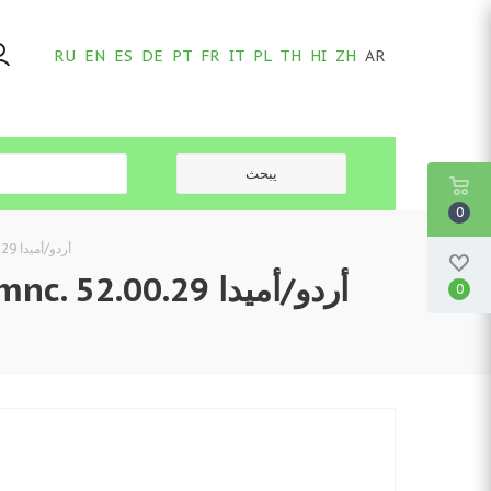
RU
EN
ES
DE
PT
FR
IT
PL
TH
HI
ZH
AR
0
سلك الطاقة مع تخفيف الضغط، قابس Schuko لـ Amenic وAmemnc. أردو/أميدا 52.00.29 أصلي
0