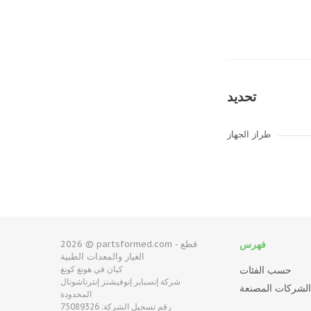
تحديد
طراز الجهاز
فهرس
2026 © partsformed.com - قطع
الغيار والمعدات الطبية
حسب الفئات
كيان في هونغ كونغ
شركة إنسباير إنوفيشنز إنترناشونال
لشركات المصنعة
المحدودة
رقم تسجيل الشركة: 75089326