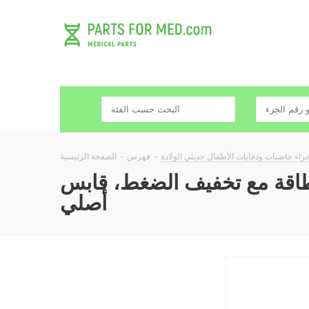
جزاء حاضنات ودفايات الأطفال حديثي الولادة
-
فهرس
-
الصفحة الرئيسية
يف الضغط، قابس Schuko لـ Amenic وAmemnc. أردو/أميدا 52.00.29
أصلي