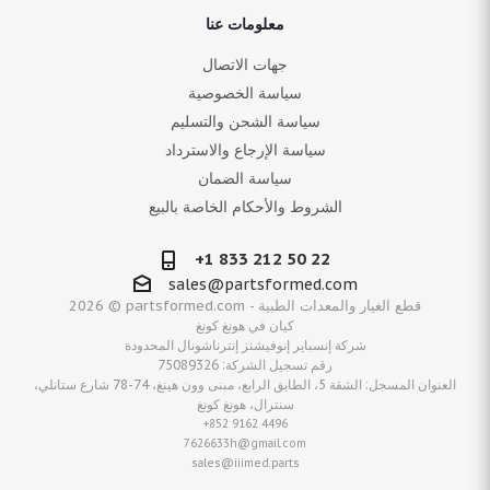
معلومات عنا
جهات الاتصال
سياسة الخصوصية
سياسة الشحن والتسليم
سياسة الإرجاع والاسترداد
سياسة الضمان
الشروط والأحكام الخاصة بالبيع
+1 833 212 50 22
sales@partsformed.com
2026 © partsformed.com - قطع الغيار والمعدات الطبية
كيان في هونغ كونغ
شركة إنسباير إنوفيشنز إنترناشونال المحدودة
رقم تسجيل الشركة: 75089326
العنوان المسجل: الشقة 5، الطابق الرابع، مبنى وون هينغ، 74-78 شارع ستانلي،
سنترال، هونغ كونغ
+852 9162 4496
7626633h@gmail.com
sales@iiimed.parts