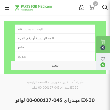
0
0
0
-
-
-
أجزاء آلة التخدير
فهرس
الصفحة الرئيسية
ميندراي 043-000127-00 لواتو EX-30
ميندراي 043-000127-00 لواتو EX-30