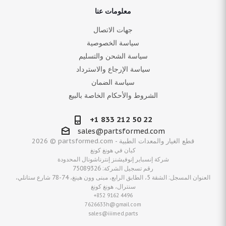
معلومات عنا
جهات الاتصال
سياسة الخصوصية
سياسة الشحن والتسليم
سياسة الإرجاع والاسترداد
سياسة الضمان
الشروط والأحكام الخاصة بالبيع
+1 833 212 50 22
sales@partsformed.com
2026 © partsformed.com - قطع الغيار والمعدات الطبية
كيان في هونغ كونغ
شركة إنسباير إنوفيشنز إنترناشونال المحدودة
رقم تسجيل الشركة: 75089326
العنوان المسجل: الشقة 5، الطابق الرابع، مبنى وون هينغ، 74-78 شارع ستانلي،
سنترال، هونغ كونغ
+852 9162 4496
7626633h@gmail.com
sales@iiimed.parts